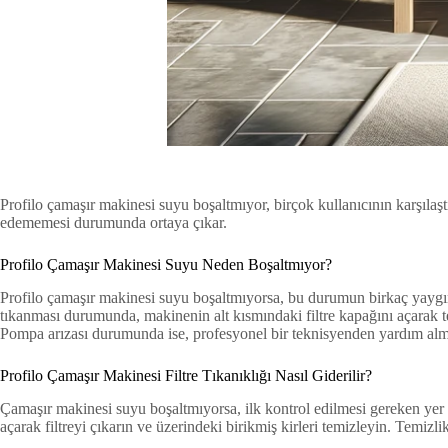
Profilo çamaşır makinesi suyu boşaltmıyor, birçok kullanıcının karşıla
edememesi durumunda ortaya çıkar.
Profilo Çamaşır Makinesi Suyu Neden Boşaltmıyor?
Profilo çamaşır makinesi suyu boşaltmıyorsa, bu durumun birkaç yaygın n
tıkanması durumunda, makinenin alt kısmındaki filtre kapağını açarak te
Pompa arızası durumunda ise, profesyonel bir teknisyenden yardım alm
Profilo Çamaşır Makinesi Filtre Tıkanıklığı Nasıl Giderilir?
Çamaşır makinesi suyu boşaltmıyorsa, ilk kontrol edilmesi gereken yer fil
açarak filtreyi çıkarın ve üzerindeki birikmiş kirleri temizleyin. Temizl