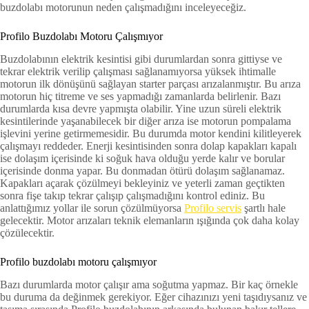
buzdolabı motorunun neden çalışmadığını inceleyeceğiz.
Profilo Buzdolabı Motoru Çalışmıyor
Buzdolabının elektrik kesintisi gibi durumlardan sonra gittiyse ve
tekrar elektrik verilip çalışması sağlanamıyorsa yüksek ihtimalle
motorun ilk dönüşünü sağlayan starter parçası arızalanmıştır. Bu arıza
motorun hiç titreme ve ses yapmadığı zamanlarda belirlenir. Bazı
durumlarda kısa devre yapmışta olabilir. Yine uzun süreli elektrik
kesintilerinde yaşanabilecek bir diğer arıza ise motorun pompalama
işlevini yerine getirmemesidir. Bu durumda motor kendini kilitleyerek
çalışmayı reddeder. Enerji kesintisinden sonra dolap kapakları kapalı
ise dolaşım içerisinde ki soğuk hava olduğu yerde kalır ve borular
içerisinde donma yapar. Bu donmadan ötürü dolaşım sağlanamaz.
Kapakları açarak çözülmeyi bekleyiniz ve yeterli zaman geçtikten
sonra fişe takıp tekrar çalışıp çalışmadığını kontrol ediniz. Bu
anlattığımız yollar ile sorun çözülmüyorsa
Profilo servis
şartlı hale
gelecektir. Motor arızaları teknik elemanların ışığında çok daha kolay
çözülecektir.
Profilo buzdolabı motoru çalışmıyor
Bazı durumlarda motor çalışır ama soğutma yapmaz. Bir kaç örnekle
bu duruma da değinmek gerekiyor. Eğer cihazınızı yeni taşıdıysanız ve