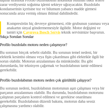
taşıma sırasında Profilo buzdolabının arkasında bulunan bakır tellere
zarar verdiyseniz soğutma işlemi sekteye uğrayacaktır. Buzdolabı
kondanserinin içerisine toz ve bilumum yabancı madde girmesi
sonucunda arıza vermiş olması ihtimal dahilindedir.
Kompresörün hiç devreye girmemesi, röle grubunun yanması veya
anakartın sinyal göndermemesiyle ilgilidir. Motor değişimi ve
tamiri için
Çayırova Bosch Servis
teknik servisimize başvurun.
Sıkça Sorulan Sorular
Profilo buzdolabı motoru neden çalışmıyor?
Bu sorunun birçok sebebi olabilir. Bu sorunun temel nedeni, bir
elektrik kesintisi olması veya fişin çıkarılması gibi elektrikle ilgili bir
sorun olabilir. Motorun arızalanması da mümkündür. Bu gibi
durumlarda, bir teknisyen çağırmak ve buzdolabının tamir edilmesi
gerekebilir.
Profilo buzdolabımın motoru neden çok gürültülü çalışıyor?
Bu sorunun nedeni, buzdolabının motorunun aşırı çalışması veya bir
parçanın arızalanması olabilir. Bu durumda, buzdolabının motorunu
çalıştıran parçaların kontrol edilmesi ve gerekirse onarılması
gerekebilir. Buzdolabının düzenli bakımı, motorun daha sessiz
çalışmasına yardımcı olabilir.