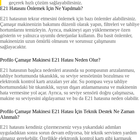
geçerek hızlı çözüm sağlayabilirsiniz.
E21 Hatasını Önlemek İçin Ne Yapılmalı?
E21 hatasının tekrar etmesini önlemek için bazı önlemler alabilirsiniz.
Çamaşır makinenizin bakımını düzenli olarak yapın, filtreleri ve tahliye
hortumlarını temizleyin. Ayrıca, makineyi aşırı yüklememeye özen
gösterin ve yalnızca uyumlu deterjanlar kullanın. Bu basit önlemler,
makinenizin uzun ömürlü olmasını ve sorunsuz çalışmasını
sağlayacaktır.
Profilo Çamaşır Makinesi E21 Hatası Neden Olur?
E21 hatasının başlıca nedenleri arasında su pompasının arızalanması,
tahliye hortumunda tıkanıklık, su seviye sensörünün bozulması ve
elektronik kontrol kartı arızaları yer alır. Su pompası veya tahliye
hortumundaki bir tıkanıklık, suyun dışarı atılamamasına ve makinenin
hata vermesine yol açar. Ayrıca, su seviye sensörü doğru çalışmazsa,
makine su seviyesini algılayamaz ve bu da E21 hatasına neden olabilir.
Profilo Çamaşır Makinesi E21 Hatası İçin Teknik Destek Ne Zaman
Alınmalı?
E21 hatasını kendiniz çözemezseniz veya yukarıdaki adımları
uyguladıktan sonra sorun devam ediyorsa, bir teknik servisten yardım
almanız gerekebilir. Özellikle elektronik kontrol kartı gibi karmaşık