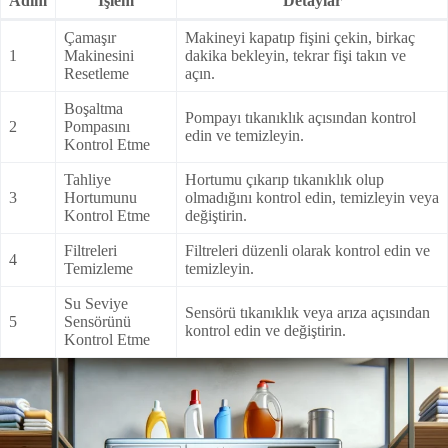
Adım
İşlem
Detaylar
Çamaşır
Makineyi kapatıp fişini çekin, birkaç
1
Makinesini
dakika bekleyin, tekrar fişi takın ve
Resetleme
açın.
Boşaltma
Pompayı tıkanıklık açısından kontrol
2
Pompasını
edin ve temizleyin.
Kontrol Etme
Tahliye
Hortumu çıkarıp tıkanıklık olup
3
Hortumunu
olmadığını kontrol edin, temizleyin veya
Kontrol Etme
değiştirin.
Filtreleri
Filtreleri düzenli olarak kontrol edin ve
4
Temizleme
temizleyin.
Su Seviye
Sensörü tıkanıklık veya arıza açısından
5
Sensörünü
kontrol edin ve değiştirin.
Kontrol Etme