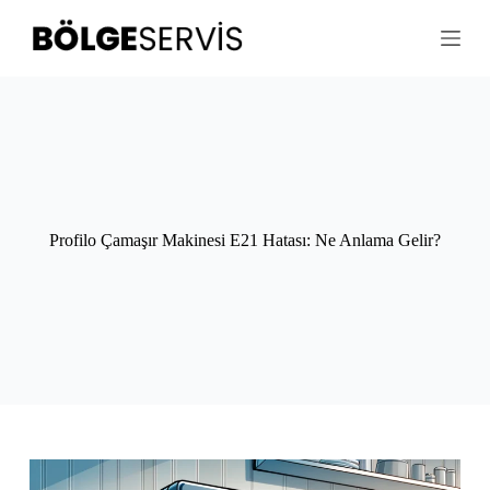
S
k
i
p
t
o
c
o
n
t
e
n
Profilo Çamaşır Makinesi E21 Hatası: Ne Anlama Gelir?
t