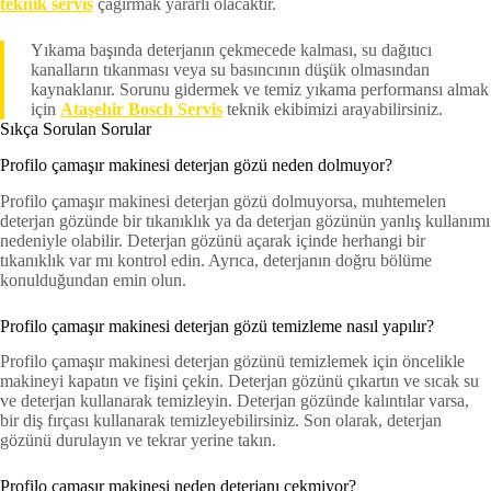
teknik servis
çağırmak yararlı olacaktır.
Yıkama başında deterjanın çekmecede kalması, su dağıtıcı
kanalların tıkanması veya su basıncının düşük olmasından
kaynaklanır. Sorunu gidermek ve temiz yıkama performansı almak
için
Ataşehir Bosch Servis
teknik ekibimizi arayabilirsiniz.
Sıkça Sorulan Sorular
Profilo çamaşır makinesi deterjan gözü neden dolmuyor?
Profilo çamaşır makinesi deterjan gözü dolmuyorsa, muhtemelen
deterjan gözünde bir tıkanıklık ya da deterjan gözünün yanlış kullanımı
nedeniyle olabilir. Deterjan gözünü açarak içinde herhangi bir
tıkanıklık var mı kontrol edin. Ayrıca, deterjanın doğru bölüme
konulduğundan emin olun.
Profilo çamaşır makinesi deterjan gözü temizleme nasıl yapılır?
Profilo çamaşır makinesi deterjan gözünü temizlemek için öncelikle
makineyi kapatın ve fişini çekin. Deterjan gözünü çıkartın ve sıcak su
ve deterjan kullanarak temizleyin. Deterjan gözünde kalıntılar varsa,
bir diş fırçası kullanarak temizleyebilirsiniz. Son olarak, deterjan
gözünü durulayın ve tekrar yerine takın.
Profilo çamaşır makinesi neden deterjanı çekmiyor?