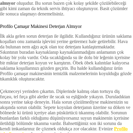
almıyor
oluşudur. Bu sorun bazen çok kolay şekilde çözülebileceği
gibi kimi zaman da teknik servis ihtiyacı oluşturuyor. Basit çözümler
ile sonuca ulaşmayı denemelisiniz.
Profilo Çamaşır Makinesi Deterjan Almıyor
İlk akla gelen sorun deterjan ile ilgilidir. Kullandığınız ürünün saklama
koşulları onu zamanla işlevini yerine getiremez hale getirebilir. Hava
da bulunan nem ağzı açık olan toz deterjanı katılaştırmaktadır.
Sıkıntının buradan kaynaklanıp kaynaklanmadığını anlamanın çok
kolay bir yolu vardır. Oda sıcaklığında su ile dolu bir leğenin içerisine
bir miktar deterjan koyun ve karıştırın. Öbek öbek kalıntılar kalıyorsa
saklama koşullarınızı gözden geçirin. Bu halde kullandığınız ürün
Profilo çamaşır makinesinin temizlik malzemelerinin koyulduğu gözde
tıkanıklık oluşturacaktır.
Çekmeceyi yerinden çıkartın. Diplerinde kalmış olan tortuyu diş
fırçası, tel fırça gibi aletler ile sıcak su eşliğinde yıkayın. Duruladıktan
sonra yerine takıp deneyin. Hala sorun çözülmediyse makinenizin su
akışında sorun olabilir. Sepete koyulan deterjanın üzerine su döken ve
bölmede ki ürünü içeriye alan püskürtücü tıkanmış olabilir. Sorunun
bunlardan farklı olduğunu düşünüyorsanız suyun makinenin içerisine
iletildiği bölümde tıkanma vardır. Bahsettiğimiz son iki sorunu da
kendi imkanlarınız ile çözmek oldukça zor olacaktır. Evinize
Profilo