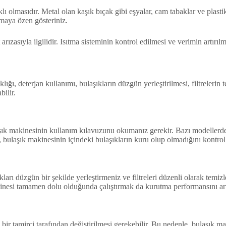
klı olmasıdır. Metal olan kaşık bıçak gibi eşyalar, cam tabaklar ve plas
amaya özen gösteriniz.
ızasıyla ilgilidir. Isıtma sisteminin kontrol edilmesi ve verimin artırıl
lığı, deterjan kullanımı, bulaşıkların düzgün yerleştirilmesi, filtrelerin 
ilir.
aşık makinesinin kullanım kılavuzunu okumanız gerekir. Bazı modellerde,
 bulaşık makinesinin içindeki bulaşıkların kuru olup olmadığını kontrol 
ları düzgün bir şekilde yerleştirmeniz ve filtreleri düzenli olarak temi
inesi tamamen dolu olduğunda çalıştırmak da kurutma performansını artı
bir tamirci tarafından değiştirilmesi gerekebilir. Bu nedenle, bulaşık m