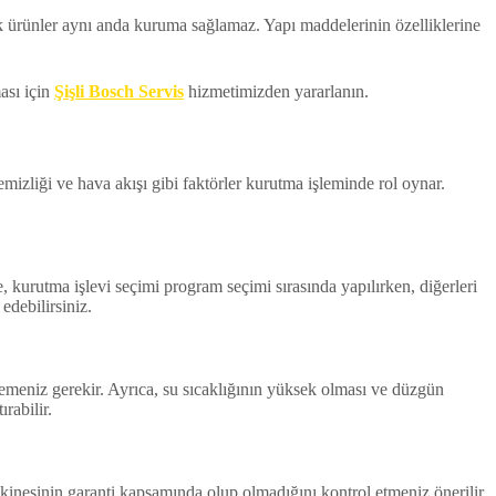
tik ürünler aynı anda kuruma sağlamaz. Yapı maddelerinin özelliklerine
ması için
Şişli Bosch Servis
hizmetimizden yararlanın.
temizliği ve hava akışı gibi faktörler kurutma işleminde rol oynar.
 kurutma işlevi seçimi program seçimi sırasında yapılırken, diğerleri
edebilirsiniz.
zlemeniz gerekir. Ayrıca, su sıcaklığının yüksek olması ve düzgün
rabilir.
akinesinin garanti kapsamında olup olmadığını kontrol etmeniz önerilir.