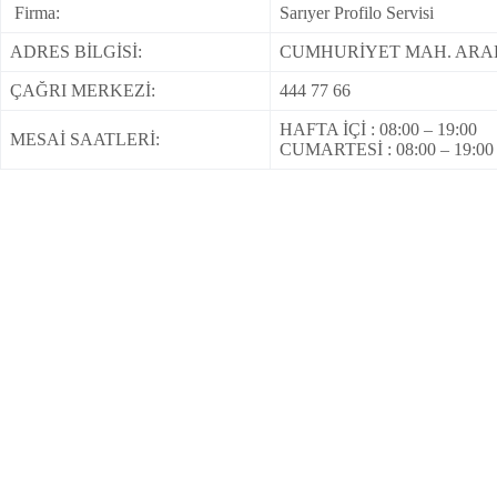
Firma:
Sarıyer Profilo Servisi
ADRES BİLGİSİ:
CUMHURİYET MAH. ARAB
ÇAĞRI MERKEZİ:
444 77 66
HAFTA İÇİ : 08:00 – 19:00
MESAİ SAATLERİ:
CUMARTESİ : 08:00 – 19:00